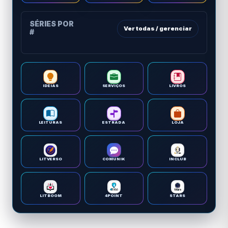
SÉRIES POR
Ver todas / gerenciar
#
IDEIAS
SERVIÇOS
LIVROS
LEITURAS
ESTRADA
LOJA
LITVERSO
COMUNIK
INCLUB
LITBOOM
4POINT
STARS