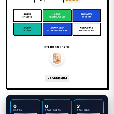
SEGUIR
APOIE
PERGUNTA
LITVERSO
GORJETA AVULSA
ANÔNIMA
MOEDA
MENSAGEM
RESPOSTAS
0,00 LC
ENTRAR PARA ENVIAR
VER RESPOSTAS
SELOS DO PERFIL
▼
SOBRE MIM
0
0
3
POSTS
SEGUIDORES
SEGUINDO