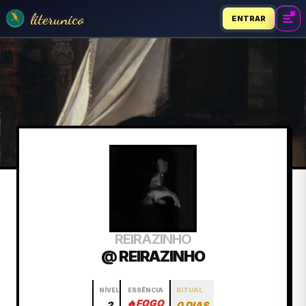
literunico
ENTRAR
REIRAZINHO
@ REIRAZINHO
NÍVEL
ESSÊNCIA
RITUAL
🔥
FOGO
2
0 DIAS