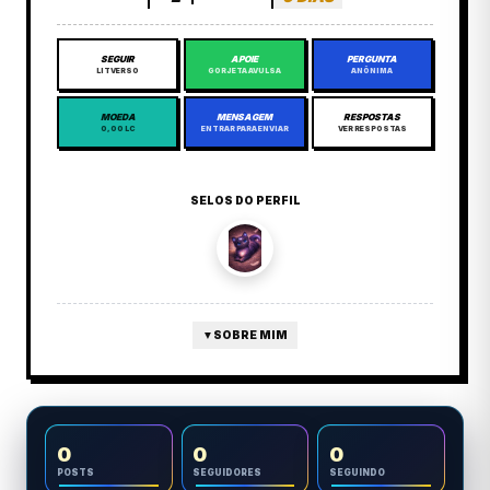
SEGUIR
APOIE
PERGUNTA
LITVERSO
GORJETA AVULSA
ANÔNIMA
MOEDA
MENSAGEM
RESPOSTAS
0,00 LC
ENTRAR PARA ENVIAR
VER RESPOSTAS
SELOS DO PERFIL
▼
SOBRE MIM
0
0
0
POSTS
SEGUIDORES
SEGUINDO