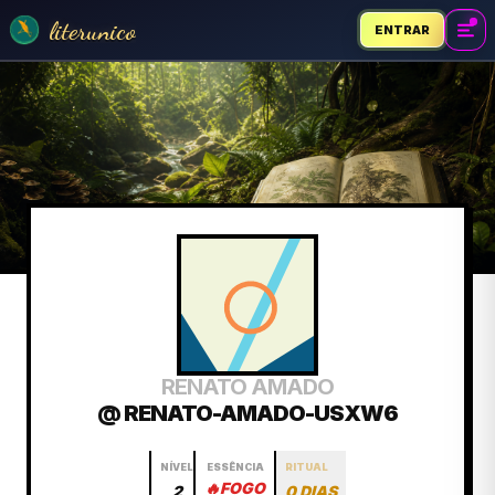
literunico
ENTRAR
RENATO AMADO
@ RENATO-AMADO-USXW6
NÍVEL
ESSÊNCIA
RITUAL
🔥
FOGO
2
0 DIAS