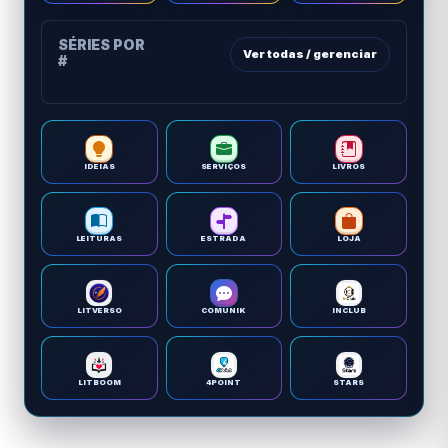
SÉRIES POR
Ver todas / gerenciar
#
IDEIAS
SERVIÇOS
LIVROS
LEITURAS
ESTRADA
LOJA
LITVERSO
COMUNIK
INCLUB
LITBOOM
4POINT
STARS