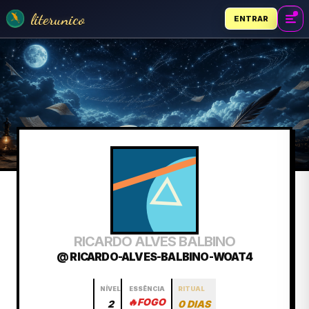
literunico
ENTRAR
RICARDO ALVES BALBINO
@ RICARDO-ALVES-BALBINO-WOAT4
NÍVEL
ESSÊNCIA
RITUAL
🔥
FOGO
2
0 DIAS