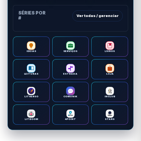
SÉRIES POR
Ver todas / gerenciar
#
IDEIAS
SERVIÇOS
LIVROS
LEITURAS
ESTRADA
LOJA
LITVERSO
COMUNIK
INCLUB
LITBOOM
4POINT
STARS