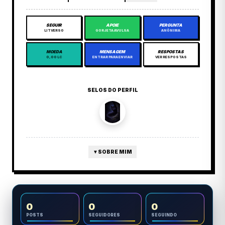
SEGUIR
APOIE
PERGUNTA
LITVERSO
GORJETA AVULSA
ANÔNIMA
MOEDA
MENSAGEM
RESPOSTAS
0,00 LC
ENTRAR PARA ENVIAR
VER RESPOSTAS
SELOS DO PERFIL
▼
SOBRE MIM
0
0
0
POSTS
SEGUIDORES
SEGUINDO