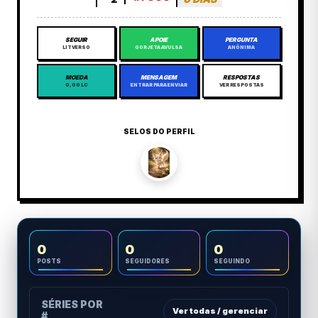
SEGUIR
APOIE
PERGUNTA
LITVERSO
GORJETA AVULSA
ANÔNIMA
MOEDA
MENSAGEM
RESPOSTAS
0,00 LC
ENTRAR PARA ENVIAR
VER RESPOSTAS
SELOS DO PERFIL
0
0
0
POSTS
SEGUIDORES
SEGUINDO
SÉRIES POR
Ver todas / gerenciar
#