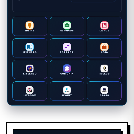
IDEIAS
SERVIÇOS
LIVROS
LEITURAS
ESTRADA
LOJA
LITVERSO
COMUNIK
INCLUB
LITBOOM
4POINT
STARS