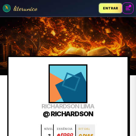
literunico
ENTRAR
RICHARDSON LIMA
@ RICHARDSON
NÍVEL
ESSÊNCIA
RITUAL
🔥
FOGO
2
0 DIAS