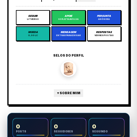
SEGUIR
APOIE
PERGUNTA
LITVERSO
GORJETA AVULSA
ANÔNIMA
MOEDA
MENSAGEM
RESPOSTAS
0,00 LC
ENTRAR PARA ENVIAR
VER RESPOSTAS
SELOS DO PERFIL
▼
SOBRE MIM
0
0
0
POSTS
SEGUIDORES
SEGUINDO