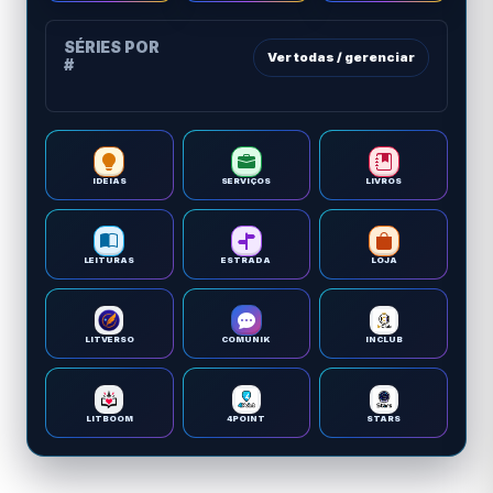
SÉRIES POR
Ver todas / gerenciar
#
IDEIAS
SERVIÇOS
LIVROS
LEITURAS
ESTRADA
LOJA
LITVERSO
COMUNIK
INCLUB
LITBOOM
4POINT
STARS