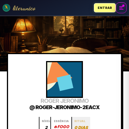
literunico
ENTRAR
ROGER JERONIMO
@ ROGER-JERONIMO-2EACX
NÍVEL
ESSÊNCIA
RITUAL
🔥
FOGO
2
0 DIAS