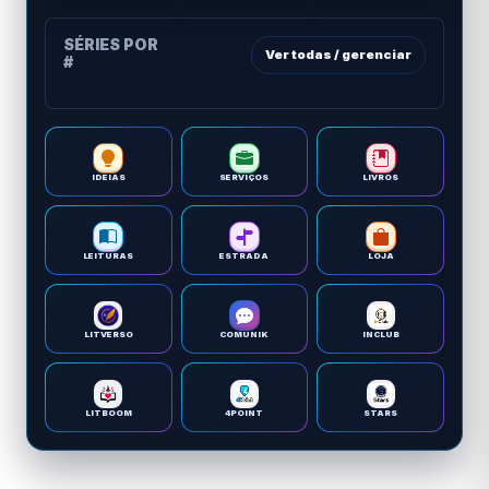
SÉRIES POR
Ver todas / gerenciar
#
IDEIAS
SERVIÇOS
LIVROS
LEITURAS
ESTRADA
LOJA
LITVERSO
COMUNIK
INCLUB
LITBOOM
4POINT
STARS