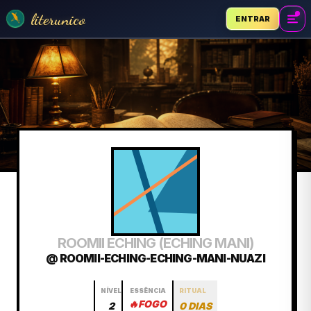
literunico
ENTRAR
ROOMII ECHING (ECHING MANI)
@ ROOMII-ECHING-ECHING-MANI-NUAZI
NÍVEL
ESSÊNCIA
RITUAL
🔥
FOGO
2
0 DIAS