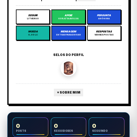
SEGUIR
APOIE
PERGUNTA
LITVERSO
GORJETA AVULSA
ANÔNIMA
MOEDA
MENSAGEM
RESPOSTAS
0,00 LC
ENTRAR PARA ENVIAR
VER RESPOSTAS
SELOS DO PERFIL
▼
SOBRE MIM
0
0
0
POSTS
SEGUIDORES
SEGUINDO