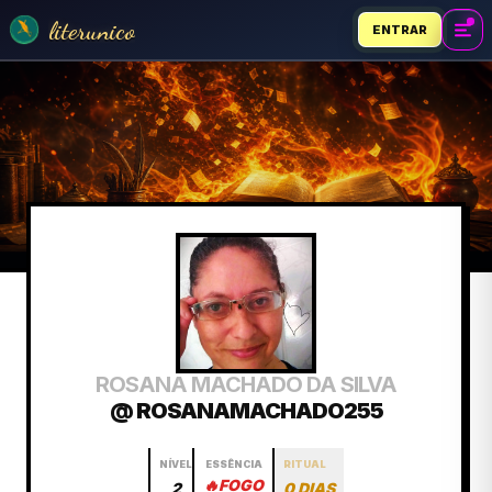
literunico
ENTRAR
ROSANA MACHADO DA SILVA
@ ROSANAMACHADO255
NÍVEL
ESSÊNCIA
RITUAL
🔥
FOGO
2
0 DIAS