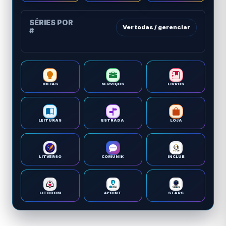
SÉRIES POR
Ver todas / gerenciar
#
IDEIAS
SERVIÇOS
LIVROS
LEITURAS
ESTRADA
LOJA
LITVERSO
COMUNIK
INCLUB
LITBOOM
4POINT
STARS