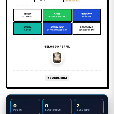
SEGUIR
APOIE
PERGUNTA
LITVERSO
GORJETA AVULSA
ANÔNIMA
MOEDA
MENSAGEM
RESPOSTAS
0,00 LC
ENTRAR PARA ENVIAR
VER RESPOSTAS
SELOS DO PERFIL
▼
SOBRE MIM
0
0
2
POSTS
SEGUIDORES
SEGUINDO