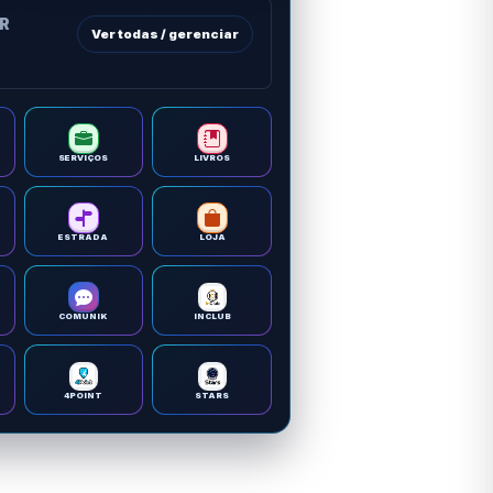
OR
Ver todas / gerenciar
SERVIÇOS
LIVROS
ESTRADA
LOJA
COMUNIK
INCLUB
4POINT
STARS