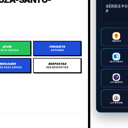
SÉRIES P
#
IDEIAS
APOIE
PERGUNTA
JETA AVULSA
ANÔNIMA
LEITURAS
MENSAGEM
RESPOSTAS
AR PARA ENVIAR
VER RESPOSTAS
LITVERSO
LITBOOM