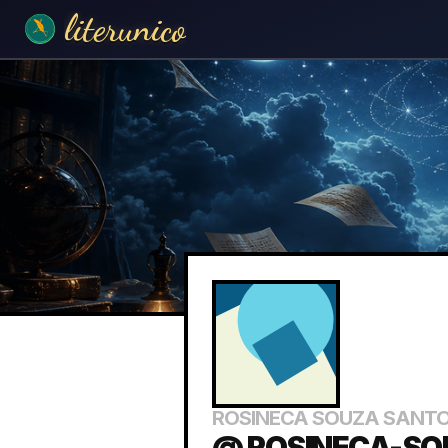
literunico
ROSINECA SOUZA SANT
@ ROSINECA-SO