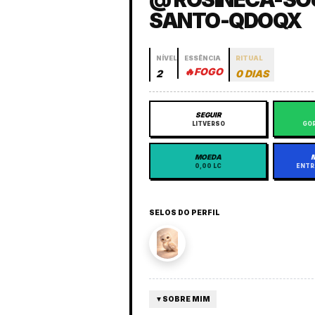
SANTO-QDOQX
NÍVEL
ESSÊNCIA
RITUAL
🔥
FOGO
2
0 DIAS
SEGUIR
LITVERSO
GOR
MOEDA
0,00 LC
ENTR
SELOS DO PERFIL
▼
SOBRE MIM