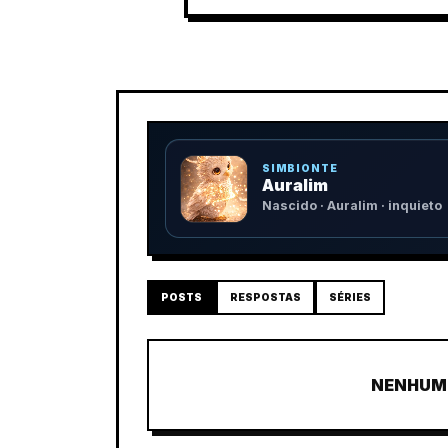
SIMBIONTE
Auralim
Nascido · Auralim · inquieto
POSTS
RESPOSTAS
SÉRIES
NENHUM 