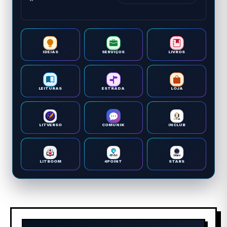
IDEIAS
SERVIÇOS
LIVROS
LEITURAS
ESTRADA
LOJA
LITVERSO
COMUNIK
INCLUB
LITBOOM
4POINT
STARS