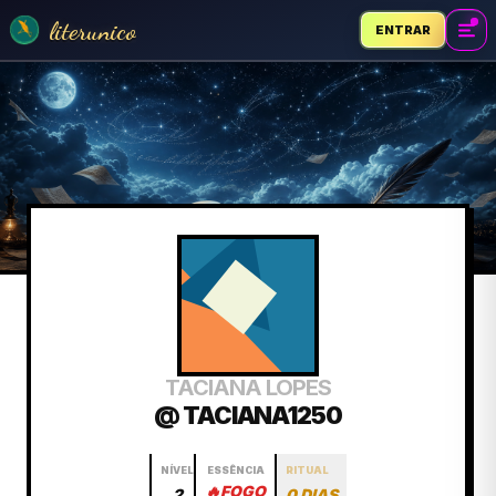
literunico
ENTRAR
TACIANA LOPES
@ TACIANA1250
NÍVEL
ESSÊNCIA
RITUAL
🔥
FOGO
2
0 DIAS