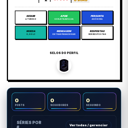
SEGUIR
APOIE
PERGUNTA
LITVERSO
GORJETA AVULSA
ANÔNIMA
MOEDA
MENSAGEM
RESPOSTAS
0,00 LC
ENTRAR PARA ENVIAR
VER RESPOSTAS
SELOS DO PERFIL
0
0
0
POSTS
SEGUIDORES
SEGUINDO
SÉRIES POR
Ver todas / gerenciar
#