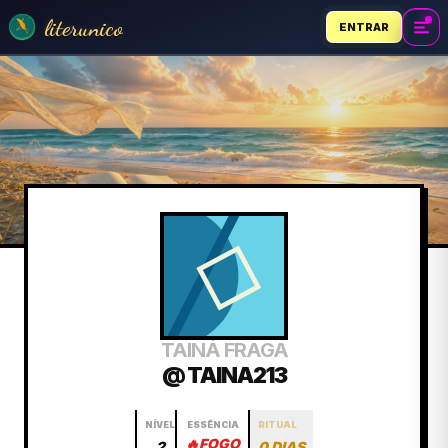
literunico
ENTRAR
TAINÁ FRAGA
@ TAINA213
NÍVEL
ESSÊNCIA
RITUAL
🔥
FOGO
2
0 DIAS