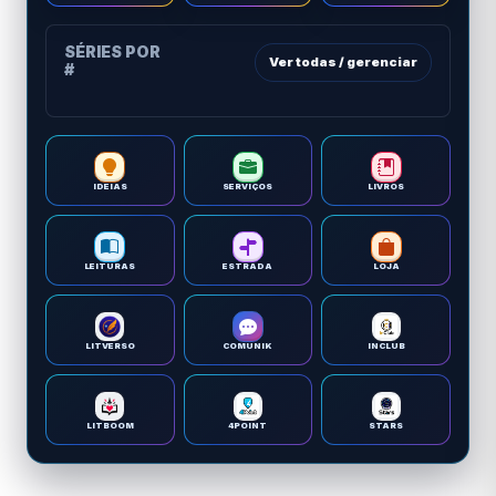
SÉRIES POR
Ver todas / gerenciar
#
IDEIAS
SERVIÇOS
LIVROS
LEITURAS
ESTRADA
LOJA
LITVERSO
COMUNIK
INCLUB
LITBOOM
4POINT
STARS