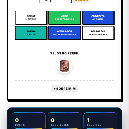
SEGUIR
APOIE
PERGUNTA
LITVERSO
GORJETA AVULSA
ANÔNIMA
MOEDA
MENSAGEM
RESPOSTAS
0,00 LC
ENTRAR PARA ENVIAR
VER RESPOSTAS
SELOS DO PERFIL
▼
SOBRE MIM
0
0
1
POSTS
SEGUIDORES
SEGUINDO