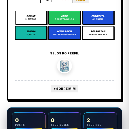
SEGUIR
APOIE
PERGUNTA
LITVERSO
GORJETA AVULSA
ANÔNIMA
MOEDA
MENSAGEM
RESPOSTAS
0,00 LC
ENTRAR PARA ENVIAR
VER RESPOSTAS
SELOS DO PERFIL
▼
SOBRE MIM
0
0
2
POSTS
SEGUIDORES
SEGUINDO