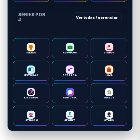
SÉRIES POR
Ver todas / gerenciar
#
IDEIAS
SERVIÇOS
LIVROS
LEITURAS
ESTRADA
LOJA
LITVERSO
COMUNIK
INCLUB
LITBOOM
4POINT
STARS