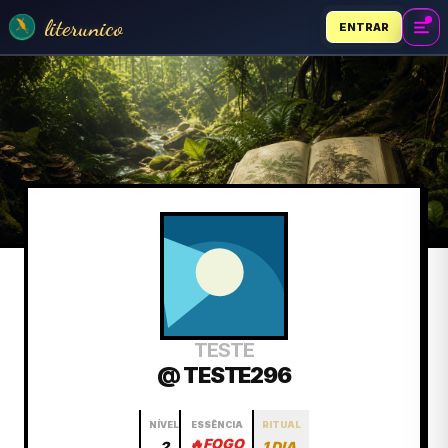
literunico
ENTRAR
TESTE
@ TESTE296
NÍVEL
ESSÊNCIA
RITUAL
🔥
FOGO
2
1 DIA