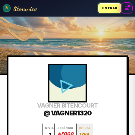
literunico
ENTRAR
VAGNER BITENCOURT
@ VAGNER1320
NÍVEL
ESSÊNCIA
RITUAL
🔥
FOGO
2
1 DIA