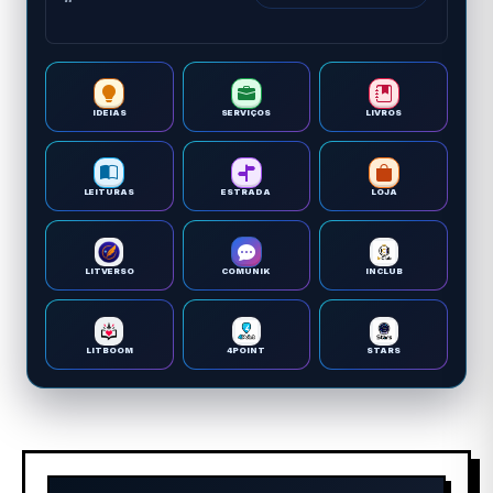
IDEIAS
SERVIÇOS
LIVROS
LEITURAS
ESTRADA
LOJA
LITVERSO
COMUNIK
INCLUB
LITBOOM
4POINT
STARS