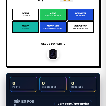
SEGUIR
APOIE
PERGUNTA
LITVERSO
GORJETA AVULSA
ANÔNIMA
MOEDA
MENSAGEM
RESPOSTAS
0,00 LC
ENTRAR PARA ENVIAR
VER RESPOSTAS
SELOS DO PERFIL
0
0
0
POSTS
SEGUIDORES
SEGUINDO
SÉRIES POR
Ver todas / gerenciar
#