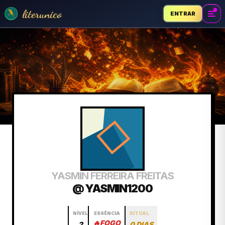
literunico
ENTRAR
YASMIN FERREIRA FREITAS
@ YASMIN1200
NÍVEL
ESSÊNCIA
RITUAL
🔥
FOGO
2
0 DIAS