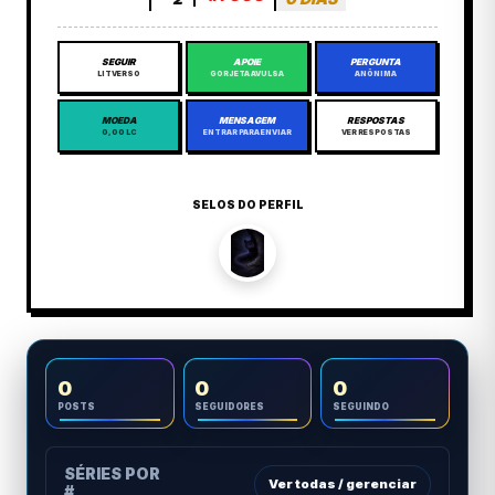
SEGUIR
APOIE
PERGUNTA
LITVERSO
GORJETA AVULSA
ANÔNIMA
MOEDA
MENSAGEM
RESPOSTAS
0,00 LC
ENTRAR PARA ENVIAR
VER RESPOSTAS
SELOS DO PERFIL
0
0
0
POSTS
SEGUIDORES
SEGUINDO
SÉRIES POR
Ver todas / gerenciar
#