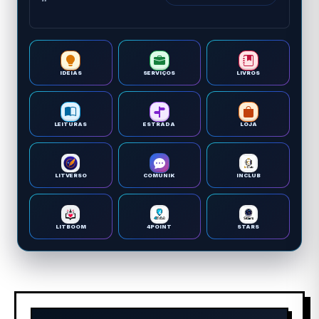
IDEIAS
SERVIÇOS
LIVROS
LEITURAS
ESTRADA
LOJA
LITVERSO
COMUNIK
INCLUB
LITBOOM
4POINT
STARS