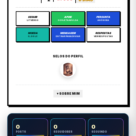
SEGUIR
APOIE
PERGUNTA
LITVERSO
GORJETA AVULSA
ANÔNIMA
MOEDA
MENSAGEM
RESPOSTAS
0,00 LC
ENTRAR PARA ENVIAR
VER RESPOSTAS
SELOS DO PERFIL
▼
SOBRE MIM
0
0
0
POSTS
SEGUIDORES
SEGUINDO