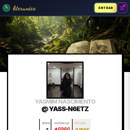
literunico
ENTRAR
YASMIM NASCIMENTO
@ YASS-N6ETZ
NÍVEL
ESSÊNCIA
RITUAL
🔥
FOGO
2
0 DIAS