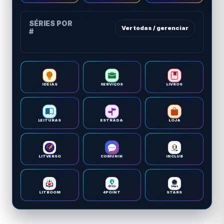
SÉRIES POR
Ver todas / gerenciar
#
IDEIAS
SERVIÇOS
LIVROS
LEITURAS
ESTRADA
LOJA
LITVERSO
COMUNIK
INCLUB
LITBOOM
4POINT
STARS