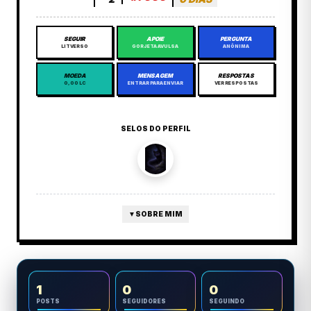
SEGUIR
APOIE
PERGUNTA
LITVERSO
GORJETA AVULSA
ANÔNIMA
MOEDA
MENSAGEM
RESPOSTAS
0,00 LC
ENTRAR PARA ENVIAR
VER RESPOSTAS
SELOS DO PERFIL
▼
SOBRE MIM
1
0
0
POSTS
SEGUIDORES
SEGUINDO