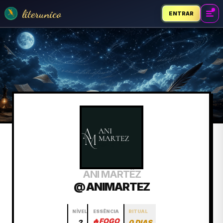
literunico
ENTRAR
ANI MARTÊZ
@ ANIMARTEZ
NÍVEL
ESSÊNCIA
RITUAL
🔥
FOGO
2
0 DIAS