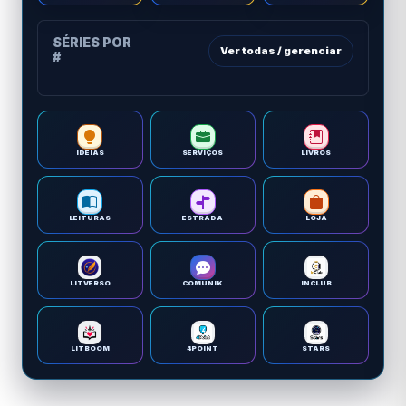
SÉRIES POR
Ver todas / gerenciar
#
IDEIAS
SERVIÇOS
LIVROS
LEITURAS
ESTRADA
LOJA
LITVERSO
COMUNIK
INCLUB
LITBOOM
4POINT
STARS