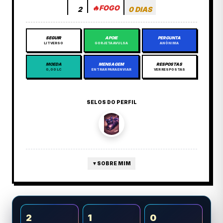
🔥
FOGO
2
0 DIAS
SEGUIR
APOIE
PERGUNTA
LITVERSO
GORJETA AVULSA
ANÔNIMA
MOEDA
MENSAGEM
RESPOSTAS
0,00 LC
ENTRAR PARA ENVIAR
VER RESPOSTAS
SELOS DO PERFIL
▼
SOBRE MIM
2
1
0