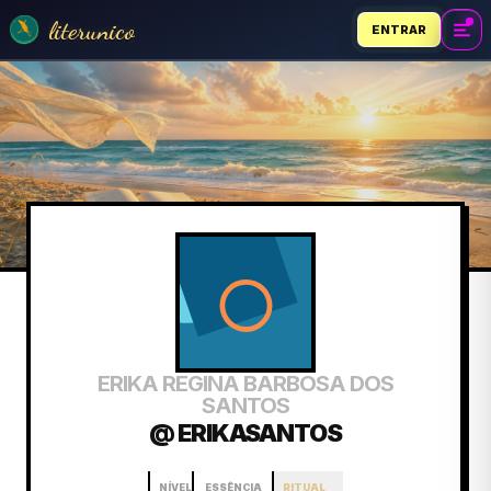
literunico
ENTRAR
ERIKA REGINA BARBOSA DOS
SANTOS
@ ERIKASANTOS
NÍVEL
ESSÊNCIA
RITUAL