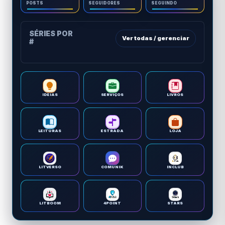
POSTS
SEGUIDORES
SEGUINDO
SÉRIES POR
Ver todas / gerenciar
#
IDEIAS
SERVIÇOS
LIVROS
LEITURAS
ESTRADA
LOJA
LITVERSO
COMUNIK
INCLUB
LITBOOM
4POINT
STARS