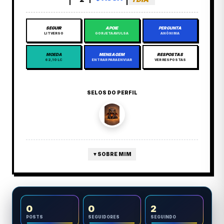
SEGUIR
APOIE
PERGUNTA
LITVERSO
GORJETA AVULSA
ANÔNIMA
MOEDA
MENSAGEM
RESPOSTAS
62,10 LC
ENTRAR PARA ENVIAR
VER RESPOSTAS
SELOS DO PERFIL
▼
SOBRE MIM
0
0
2
POSTS
SEGUIDORES
SEGUINDO