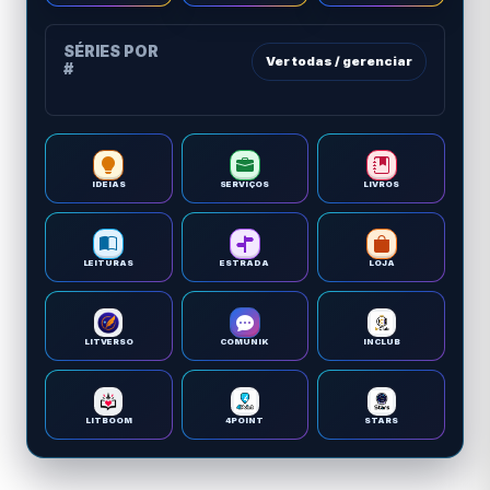
SÉRIES POR
Ver todas / gerenciar
#
IDEIAS
SERVIÇOS
LIVROS
LEITURAS
ESTRADA
LOJA
LITVERSO
COMUNIK
INCLUB
LITBOOM
4POINT
STARS