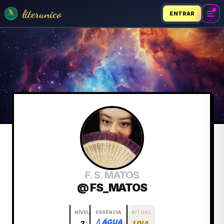
literunico
ENTRAR
F. S. MATOS
@ FS_MATOS
NÍVEL
ESSÊNCIA
RITUAL
💧
ÁGUA
2
1 DIA