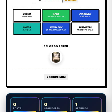
SEGUIR
APOIE
PERGUNTA
LITVERSO
GORJETA AVULSA
ANÔNIMA
MOEDA
MENSAGEM
RESPOSTAS
0,00 LC
ENTRAR PARA ENVIAR
VER RESPOSTAS
SELOS DO PERFIL
▼
SOBRE MIM
0
0
1
POSTS
SEGUIDORES
SEGUINDO