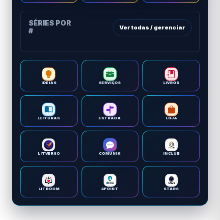
SÉRIES POR
Ver todas / gerenciar
#
IDEIAS
SERVIÇOS
LIVROS
LEITURAS
ESTRADA
LOJA
LITVERSO
COMUNIK
INCLUB
LITBOOM
4POINT
STARS