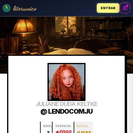
literunico
ENTRAR
JULIANE DUDA KELTKE
@ LENDOCOMJU
NÍVEL
ESSÊNCIA
RITUAL
🔥
FOGO
2
0 DIAS