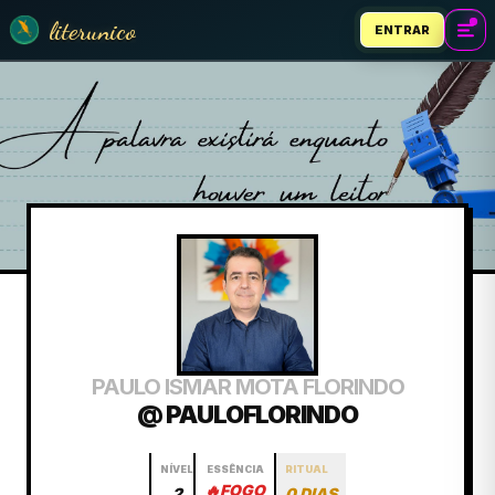
literunico
ENTRAR
PAULO ISMAR MOTA FLORINDO
@ PAULOFLORINDO
NÍVEL
ESSÊNCIA
RITUAL
🔥
FOGO
2
0 DIAS