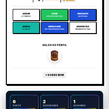
SEGUIR
APOIE
PERGUNTA
LITVERSO
GORJETA AVULSA
ANÔNIMA
MOEDA
MENSAGEM
RESPOSTAS
0,00 LC
ENTRAR PARA ENVIAR
VER RESPOSTAS
SELOS DO PERFIL
▼
SOBRE MIM
6
2
1
POSTS
SEGUIDORES
SEGUINDO