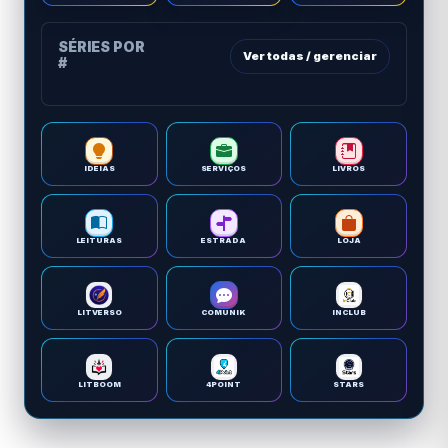
SÉRIES POR
Ver todas / gerenciar
#
IDEIAS
SERVIÇOS
LIVROS
LEITURAS
ESTRADA
LOJA
LITVERSO
COMUNIK
INCLUB
LITBOOM
4POINT
STARS