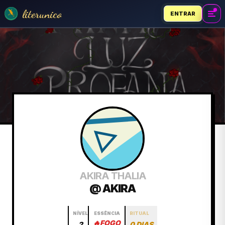
literunico
ENTRAR
AKIRA THALIA
@ AKIRA
NÍVEL
ESSÊNCIA
RITUAL
🔥
FOGO
2
0 DIAS