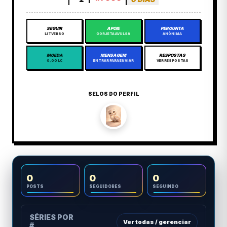
SEGUIR
APOIE
PERGUNTA
LITVERSO
GORJETA AVULSA
ANÔNIMA
MOEDA
MENSAGEM
RESPOSTAS
0,00 LC
ENTRAR PARA ENVIAR
VER RESPOSTAS
SELOS DO PERFIL
0
0
0
POSTS
SEGUIDORES
SEGUINDO
SÉRIES POR
Ver todas / gerenciar
#