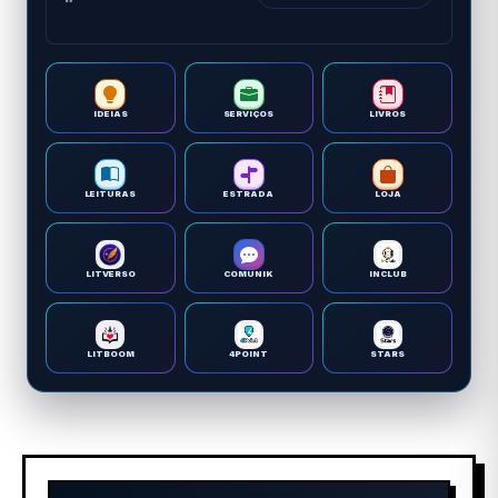
IDEIAS
SERVIÇOS
LIVROS
LEITURAS
ESTRADA
LOJA
LITVERSO
COMUNIK
INCLUB
LITBOOM
4POINT
STARS