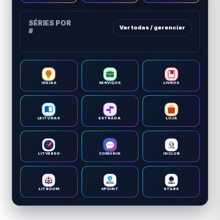
SÉRIES POR
Ver todas / gerenciar
#
IDEIAS
SERVIÇOS
LIVROS
LEITURAS
ESTRADA
LOJA
LITVERSO
COMUNIK
INCLUB
LITBOOM
4POINT
STARS