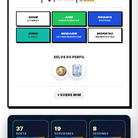
SEGUIR
APOIE
PERGUNTA
LITVERSO
GORJETA AVULSA
ANÔNIMA
MOEDA
MENSAGEM
RESPOSTAS
0,00 LC
ENTRAR PARA ENVIAR
VER RESPOSTAS
SELOS DO PERFIL
▼
SOBRE MIM
37
19
8
POSTS
SEGUIDORES
SEGUINDO