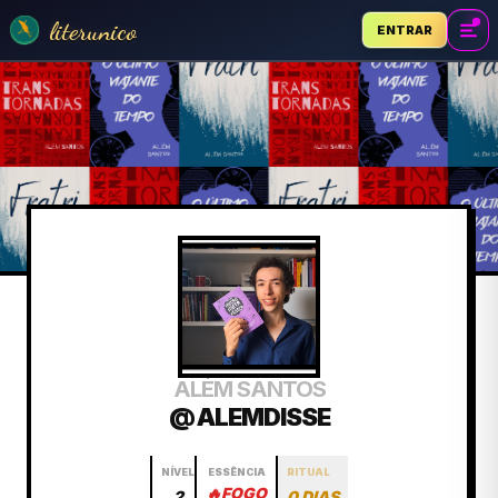
literunico
ENTRAR
ALÉM SANTOS
@ ALEMDISSE
NÍVEL
ESSÊNCIA
RITUAL
🔥
FOGO
2
0 DIAS