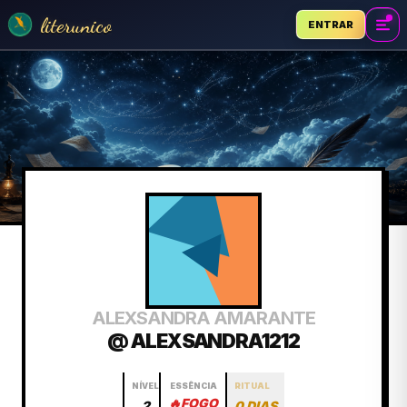
literunico
ENTRAR
ALEXSANDRA AMARANTE
@ ALEXSANDRA1212
NÍVEL
ESSÊNCIA
RITUAL
🔥
FOGO
2
0 DIAS