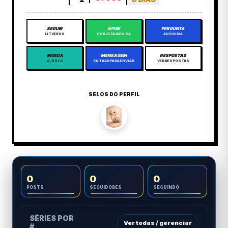
SEGUIR
APOIE
PERGUNTA
LITVERSO
GORJETA AVULSA
ANÔNIMA
MOEDA
MENSAGEM
RESPOSTAS
0,00 LC
ENTRAR PARA ENVIAR
VER RESPOSTAS
SELOS DO PERFIL
0
0
0
POSTS
SEGUIDORES
SEGUINDO
SÉRIES POR
Ver todas / gerenciar
#