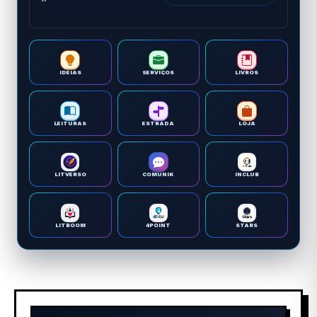
IDEIAS
SERVIÇOS
LIVROS
LEITURAS
ESTRADA
LOJA
LITVERSO
COMUNIK
INCLUB
LITBOOM
4POINT
STARS