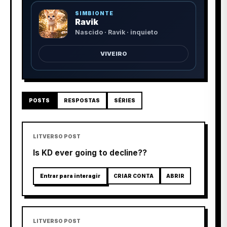
SIMBIONTE
Ravik
Nascido · Ravik · inquieto
VIVEIRO
POSTS
RESPOSTAS
SÉRIES
LITVERSO POST
Is KD ever going to decline??
Entrar para interagir
CRIAR CONTA
ABRIR
LITVERSO POST