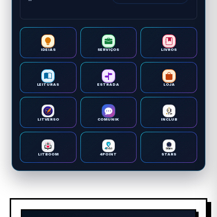
IDEIAS
SERVIÇOS
LIVROS
LEITURAS
ESTRADA
LOJA
LITVERSO
COMUNIK
INCLUB
LITBOOM
4POINT
STARS