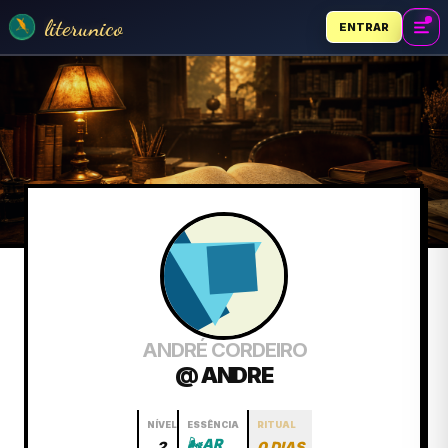
literunico
ENTRAR
ANDRÉ CORDEIRO
@ ANDRE
NÍVEL
ESSÊNCIA
RITUAL
🌬️
AR
2
0 DIAS