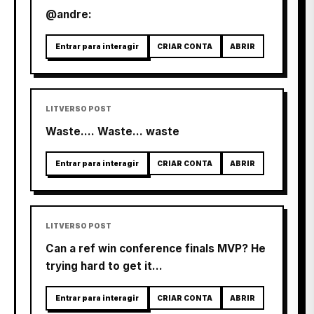
@andre:
Entrar para interagir
CRIAR CONTA
ABRIR
LITVERSO POST
Waste…. Waste… waste
Entrar para interagir
CRIAR CONTA
ABRIR
LITVERSO POST
Can a ref win conference finals MVP? He
trying hard to get it…
Entrar para interagir
CRIAR CONTA
ABRIR