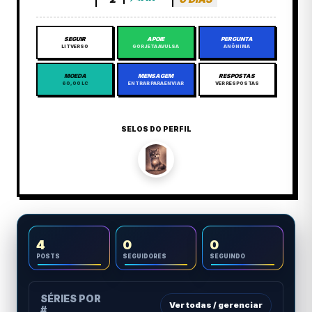
SEGUIR
APOIE
PERGUNTA
LITVERSO
GORJETA AVULSA
ANÔNIMA
MOEDA
MENSAGEM
RESPOSTAS
60,00 LC
ENTRAR PARA ENVIAR
VER RESPOSTAS
SELOS DO PERFIL
4
0
0
POSTS
SEGUIDORES
SEGUINDO
SÉRIES POR
Ver todas / gerenciar
#