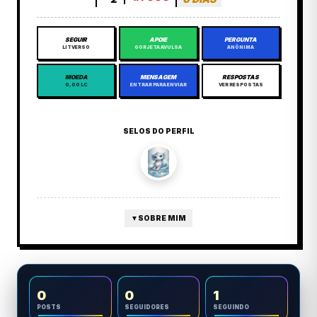
SEGUIR
APOIE
PERGUNTA
LITVERSO
GORJETA AVULSA
ANÔNIMA
MOEDA
MENSAGEM
RESPOSTAS
0,00 LC
ENTRAR PARA ENVIAR
VER RESPOSTAS
SELOS DO PERFIL
▼
SOBRE MIM
0
0
1
POSTS
SEGUIDORES
SEGUINDO