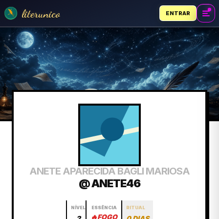
literunico
ENTRAR
ANETE APARECIDA BAGLI MARIOSA
@ ANETE46
NÍVEL
ESSÊNCIA
RITUAL
🔥
FOGO
2
0 DIAS