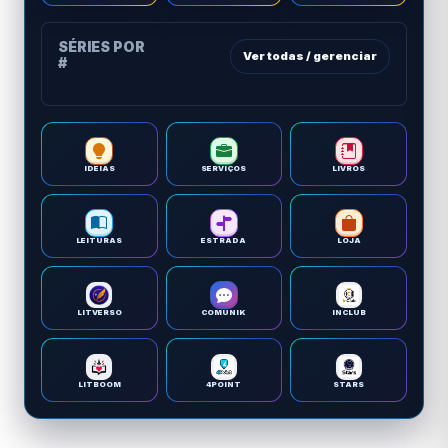
SÉRIES POR
Ver todas / gerenciar
#
IDEIAS
SERVIÇOS
LIVROS
LEITURAS
ESTRADA
LOJA
LITVERSO
COMUNIK
INCLUB
LITBOOM
4POINT
STARS