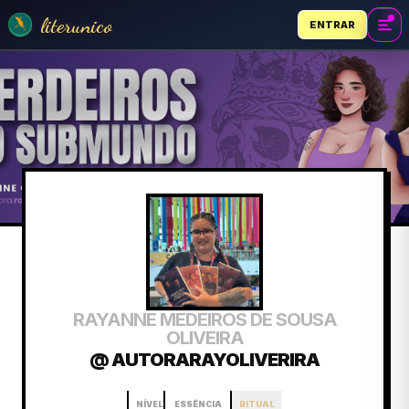
literunico
ENTRAR
RAYANNE MEDEIROS DE SOUSA
OLIVEIRA
@ AUTORARAYOLIVERIRA
NÍVEL
ESSÊNCIA
RITUAL