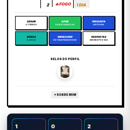
🔥
FOGO
2
1 DIA
SEGUIR
APOIE
PERGUNTA
LITVERSO
GORJETA AVULSA
ANÔNIMA
MOEDA
MENSAGEM
RESPOSTAS
0,00 LC
ENTRAR PARA ENVIAR
VER RESPOSTAS
SELOS DO PERFIL
▼
SOBRE MIM
1
0
2