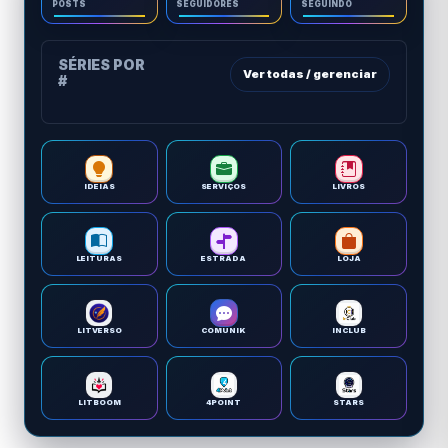
POSTS
SEGUIDORES
SEGUINDO
SÉRIES POR
Ver todas / gerenciar
#
IDEIAS
SERVIÇOS
LIVROS
LEITURAS
ESTRADA
LOJA
LITVERSO
COMUNIK
INCLUB
LITBOOM
4POINT
STARS