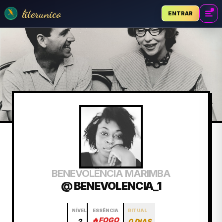
literunico
ENTRAR
BENEVOLÊNCIA MARIMBA
@ BENEVOLENCIA_1
NÍVEL
ESSÊNCIA
RITUAL
🔥
FOGO
2
0 DIAS