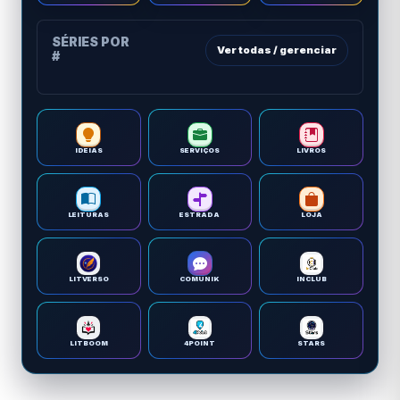
SÉRIES POR
Ver todas / gerenciar
#
IDEIAS
SERVIÇOS
LIVROS
LEITURAS
ESTRADA
LOJA
LITVERSO
COMUNIK
INCLUB
LITBOOM
4POINT
STARS