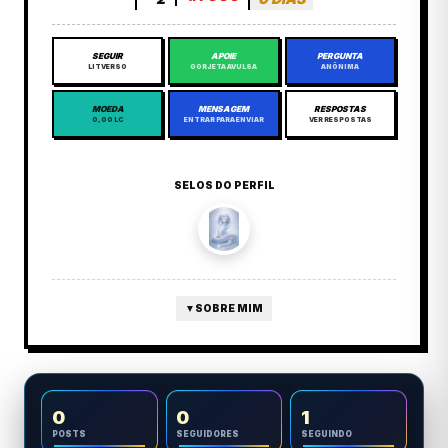
SEGUIR
APOIE
PERGUNTA
LITVERSO
GORJETA AVULSA
ANÔNIMA
MOEDA
MENSAGEM
RESPOSTAS
0,00 LC
ENTRAR PARA ENVIAR
VER RESPOSTAS
SELOS DO PERFIL
▼
SOBRE MIM
0
0
1
POSTS
SEGUIDORES
SEGUINDO