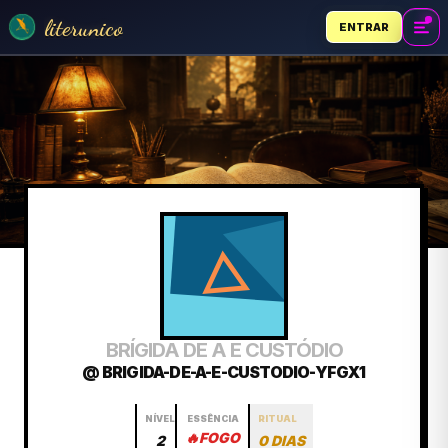
literunico
ENTRAR
BRÍGIDA DE A E CUSTÓDIO
@ BRIGIDA-DE-A-E-CUSTODIO-YFGX1
NÍVEL
ESSÊNCIA
RITUAL
🔥
FOGO
2
0 DIAS