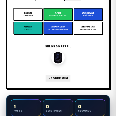
SEGUIR
APOIE
PERGUNTA
LITVERSO
GORJETA AVULSA
ANÔNIMA
MOEDA
MENSAGEM
RESPOSTAS
0,00 LC
ENTRAR PARA ENVIAR
VER RESPOSTAS
SELOS DO PERFIL
▼
SOBRE MIM
1
0
0
POSTS
SEGUIDORES
SEGUINDO