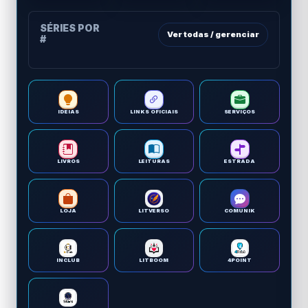
SÉRIES POR
Ver todas / gerenciar
#
IDEIAS
LINKS OFICIAIS
SERVIÇOS
LIVROS
LEITURAS
ESTRADA
LOJA
LITVERSO
COMUNIK
INCLUB
LITBOOM
4POINT