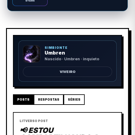
STARS
SIMBIONTE
Umbren
Nascido · Umbren · inquieto
VIVEIRO
POSTS
RESPOSTAS
SÉRIES
LITVERSO POST
📢 ESTOU