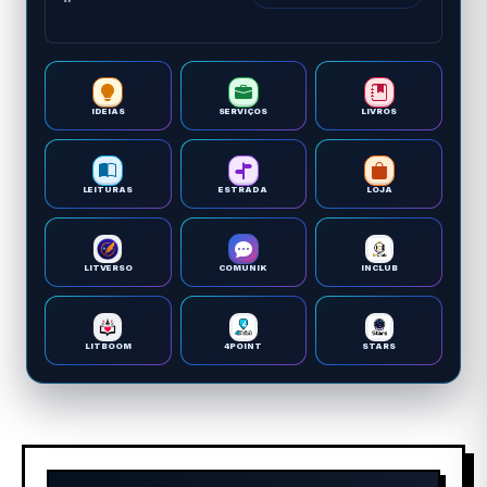
IDEIAS
SERVIÇOS
LIVROS
LEITURAS
ESTRADA
LOJA
LITVERSO
COMUNIK
INCLUB
LITBOOM
4POINT
STARS