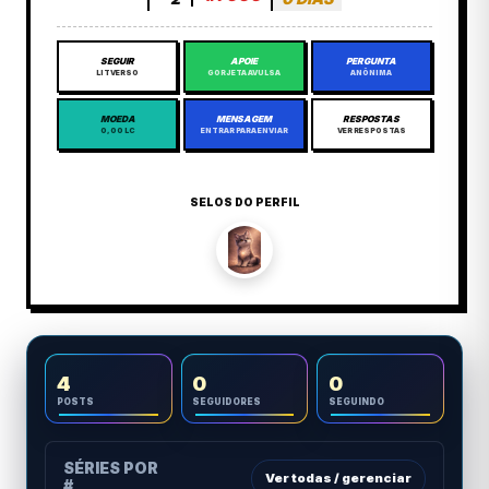
SEGUIR
APOIE
PERGUNTA
LITVERSO
GORJETA AVULSA
ANÔNIMA
MOEDA
MENSAGEM
RESPOSTAS
0,00 LC
ENTRAR PARA ENVIAR
VER RESPOSTAS
SELOS DO PERFIL
4
0
0
POSTS
SEGUIDORES
SEGUINDO
SÉRIES POR
Ver todas / gerenciar
#