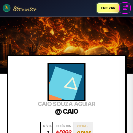
literunico
ENTRAR
CAIO SOUZA AGUIAR
@ CAIO
NÍVEL
ESSÊNCIA
RITUAL
🔥
FOGO
2
0 DIAS