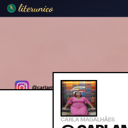
literunico
CARLA MAGALHÃES