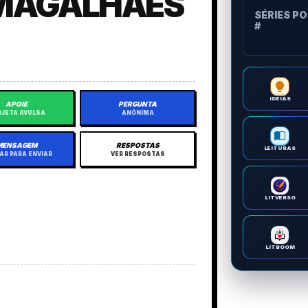
MAGALHAES
SÉRIES P
#
IDEIAS
APOIE
PERGUNTA
JETA AVULSA
ANÔNIMA
MENSAGEM
RESPOSTAS
LEITURAS
AR PARA ENVIAR
VER RESPOSTAS
LITVERSO
LITBOOM