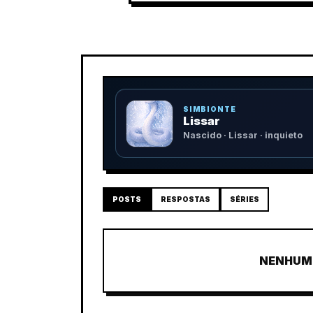
SIMBIONTE
Lissar
Nascido · Lissar · inquieto
POSTS
RESPOSTAS
SÉRIES
NENHUM 