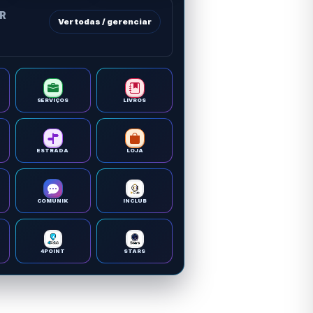
OR
Ver todas / gerenciar
SERVIÇOS
LIVROS
ESTRADA
LOJA
COMUNIK
INCLUB
4POINT
STARS