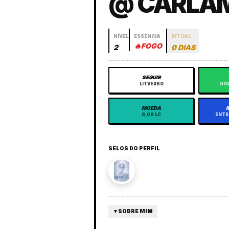
@ CARLA
NÍVEL
ESSÊNCIA
RITUAL
🔥
FOGO
2
0 DIAS
SEGUIR
LITVERSO
GOR
MOEDA
0,00 LC
ENTR
SELOS DO PERFIL
▼
SOBRE MIM