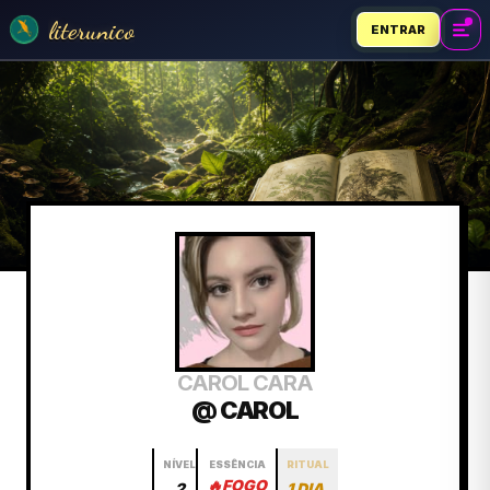
literunico
ENTRAR
CAROL CARA
@ CAROL
NÍVEL
ESSÊNCIA
RITUAL
🔥
FOGO
2
1 DIA