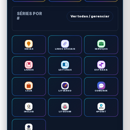
SÉRIES POR
Ver todas / gerenciar
#
IDEIAS
LINKS OFICIAIS
SERVIÇOS
LIVROS
LEITURAS
ESTRADA
LOJA
LITVERSO
COMUNIK
INCLUB
LITBOOM
4POINT