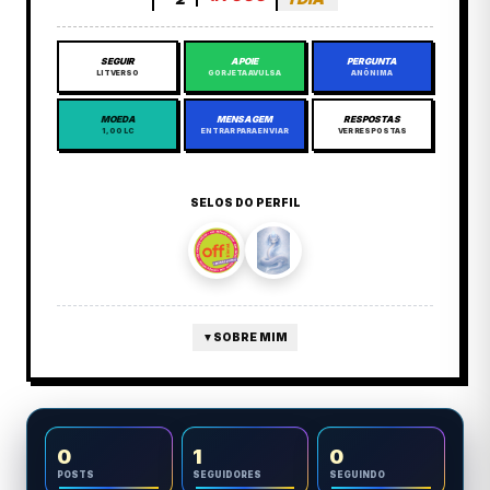
SEGUIR
APOIE
PERGUNTA
LITVERSO
GORJETA AVULSA
ANÔNIMA
MOEDA
MENSAGEM
RESPOSTAS
1,00 LC
ENTRAR PARA ENVIAR
VER RESPOSTAS
SELOS DO PERFIL
▼
SOBRE MIM
0
1
0
POSTS
SEGUIDORES
SEGUINDO