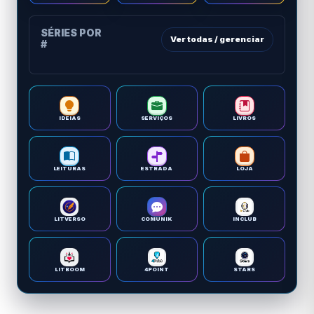
SÉRIES POR
Ver todas / gerenciar
#
IDEIAS
SERVIÇOS
LIVROS
LEITURAS
ESTRADA
LOJA
LITVERSO
COMUNIK
INCLUB
LITBOOM
4POINT
STARS