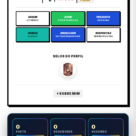
SEGUIR
APOIE
PERGUNTA
LITVERSO
GORJETA AVULSA
ANÔNIMA
MOEDA
MENSAGEM
RESPOSTAS
4,00 LC
ENTRAR PARA ENVIAR
VER RESPOSTAS
SELOS DO PERFIL
▼
SOBRE MIM
0
0
0
POSTS
SEGUIDORES
SEGUINDO