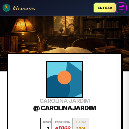
literunico
ENTRAR
CAROLINA JARDIM
@ CAROLINAJARDIM
NÍVEL
ESSÊNCIA
RITUAL
🔥
FOGO
2
1 DIA