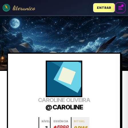
literunico
ENTRAR
CAROLINE OLIVEIRA
@ CAROLINE
NÍVEL
ESSÊNCIA
RITUAL
🔥
FOGO
2
0 DIAS