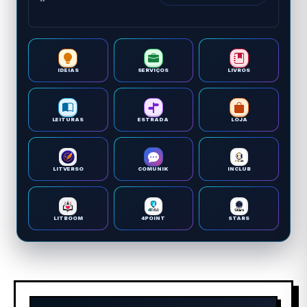
IDEIAS
SERVIÇOS
LIVROS
LEITURAS
ESTRADA
LOJA
LITVERSO
COMUNIK
INCLUB
LITBOOM
4POINT
STARS