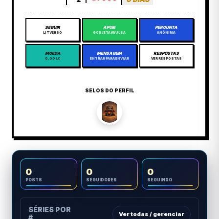
SEGUIR
APOIE
PERGUNTA
LITVERSO
GORJETA AVULSA
ANÔNIMA
MOEDA
MENSAGEM
RESPOSTAS
0,00 LC
ENTRAR PARA ENVIAR
VER RESPOSTAS
SELOS DO PERFIL
0
0
0
POSTS
SEGUIDORES
SEGUINDO
SÉRIES POR
Ver todas / gerenciar
#