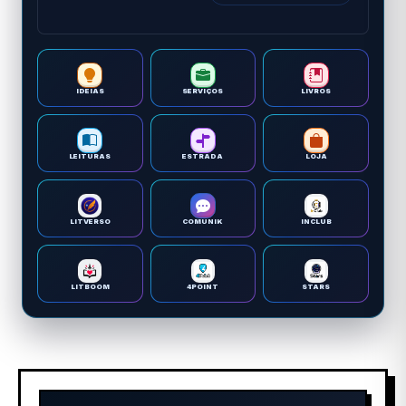
IDEIAS
SERVIÇOS
LIVROS
LEITURAS
ESTRADA
LOJA
LITVERSO
COMUNIK
INCLUB
LITBOOM
4POINT
STARS