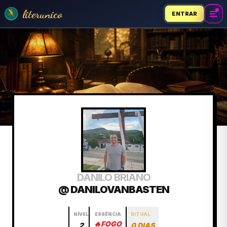
literunico
ENTRAR
DANILO BRIANO
@ DANILOVANBASTEN
NÍVEL
ESSÊNCIA
RITUAL
🔥
FOGO
2
0 DIAS