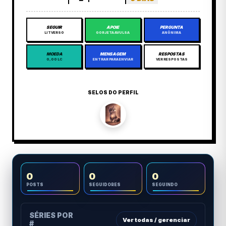
SEGUIR
APOIE
PERGUNTA
LITVERSO
GORJETA AVULSA
ANÔNIMA
MOEDA
MENSAGEM
RESPOSTAS
0,00 LC
ENTRAR PARA ENVIAR
VER RESPOSTAS
SELOS DO PERFIL
0
0
0
POSTS
SEGUIDORES
SEGUINDO
SÉRIES POR
Ver todas / gerenciar
#