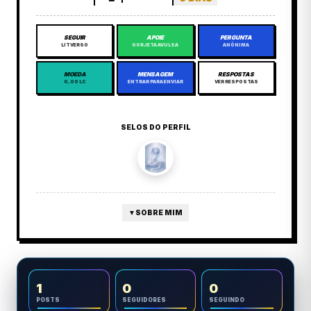
SEGUIR
APOIE
PERGUNTA
LITVERSO
GORJETA AVULSA
ANÔNIMA
MOEDA
MENSAGEM
RESPOSTAS
0,00 LC
ENTRAR PARA ENVIAR
VER RESPOSTAS
SELOS DO PERFIL
▼
SOBRE MIM
1
0
0
POSTS
SEGUIDORES
SEGUINDO