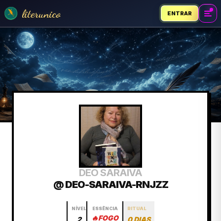
literunico
ENTRAR
DEO SARAIVA
@ DEO-SARAIVA-RNJZZ
NÍVEL
ESSÊNCIA
RITUAL
🔥
FOGO
2
0 DIAS