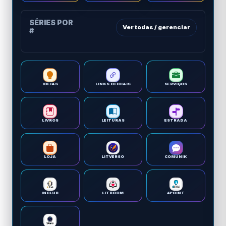
SÉRIES POR
Ver todas / gerenciar
#
IDEIAS
LINKS OFICIAIS
SERVIÇOS
LIVROS
LEITURAS
ESTRADA
LOJA
LITVERSO
COMUNIK
INCLUB
LITBOOM
4POINT