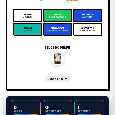
SEGUIR
APOIE
PERGUNTA
LITVERSO
GORJETA AVULSA
ANÔNIMA
MOEDA
MENSAGEM
RESPOSTAS
0,00 LC
ENTRAR PARA ENVIAR
VER RESPOSTAS
SELOS DO PERFIL
▼
SOBRE MIM
0
0
1
POSTS
SEGUIDORES
SEGUINDO