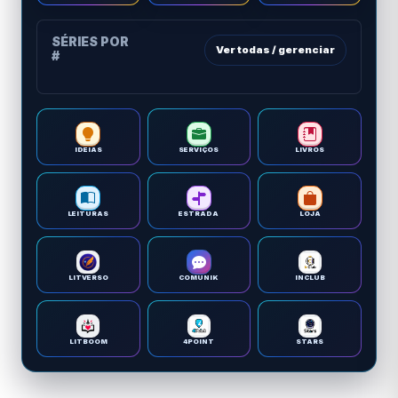
SÉRIES POR
Ver todas / gerenciar
#
IDEIAS
SERVIÇOS
LIVROS
LEITURAS
ESTRADA
LOJA
LITVERSO
COMUNIK
INCLUB
LITBOOM
4POINT
STARS