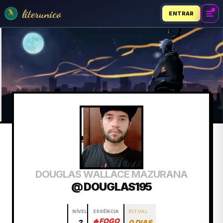
literunico
ENTRAR
DOUGLAS WALLACE MAZURANA
@ DOUGLAS195
NÍVEL
ESSÊNCIA
RITUAL
🔥
FOGO
2
0 DIAS