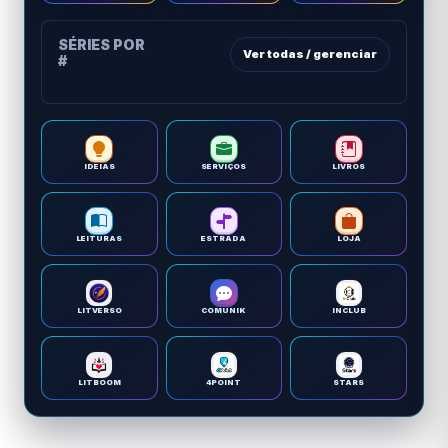
SÉRIES POR
Ver todas / gerenciar
#
IDEIAS
SERVIÇOS
LIVROS
LEITURAS
ESTRADA
LOJA
LITVERSO
COMUNIK
INCLUB
LITBOOM
4POINT
STARS