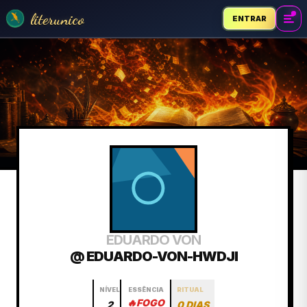
literunico
ENTRAR
EDUARDO VON
@ EDUARDO-VON-HWDJI
NÍVEL
ESSÊNCIA
RITUAL
🔥
FOGO
2
0 DIAS