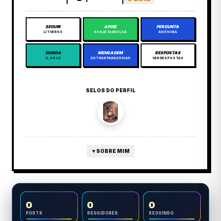
SEGUIR
APOIE
PERGUNTA
LITVERSO
GORJETA AVULSA
ANÔNIMA
MOEDA
MENSAGEM
RESPOSTAS
0,00 LC
ENTRAR PARA ENVIAR
VER RESPOSTAS
SELOS DO PERFIL
▼
SOBRE MIM
0
0
0
POSTS
SEGUIDORES
SEGUINDO