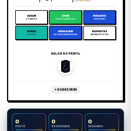
SEGUIR
APOIE
PERGUNTA
LITVERSO
GORJETA AVULSA
ANÔNIMA
MOEDA
MENSAGEM
RESPOSTAS
0,00 LC
ENTRAR PARA ENVIAR
VER RESPOSTAS
SELOS DO PERFIL
▼
SOBRE MIM
0
0
0
POSTS
SEGUIDORES
SEGUINDO