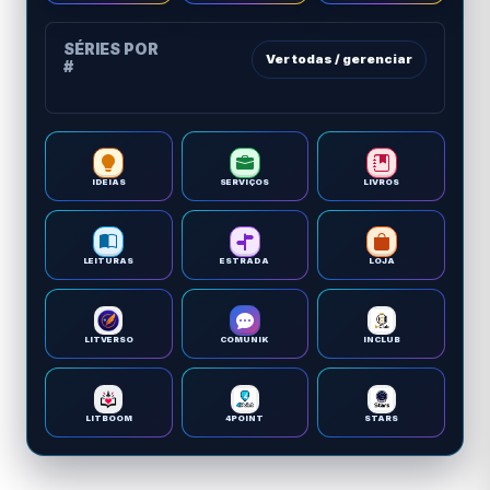
SÉRIES POR
Ver todas / gerenciar
#
IDEIAS
SERVIÇOS
LIVROS
LEITURAS
ESTRADA
LOJA
LITVERSO
COMUNIK
INCLUB
LITBOOM
4POINT
STARS