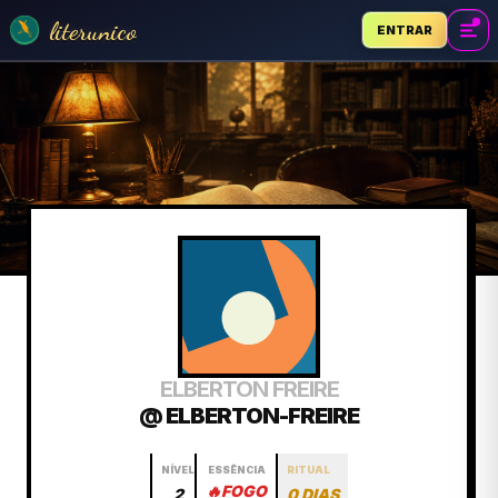
literunico
ENTRAR
ELBERTON FREIRE
@ ELBERTON-FREIRE
NÍVEL
ESSÊNCIA
RITUAL
🔥
FOGO
2
0 DIAS