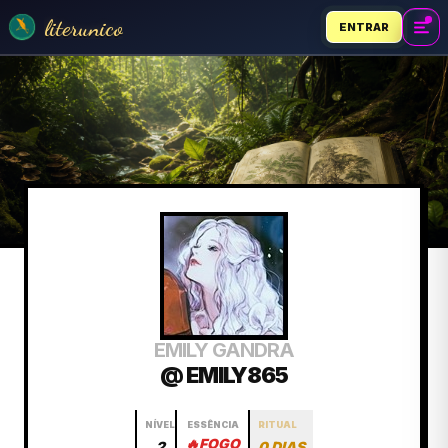
literunico
ENTRAR
EMILY GANDRA
@ EMILY865
NÍVEL
ESSÊNCIA
RITUAL
🔥
FOGO
2
0 DIAS