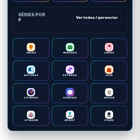
SÉRIES POR
Ver todas / gerenciar
#
IDEIAS
SERVIÇOS
LIVROS
LEITURAS
ESTRADA
LOJA
LITVERSO
COMUNIK
INCLUB
LITBOOM
4POINT
STARS