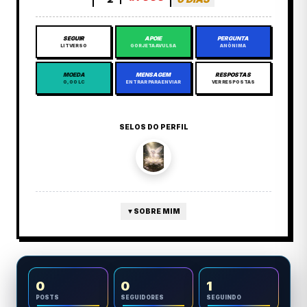
SEGUIR
APOIE
PERGUNTA
LITVERSO
GORJETA AVULSA
ANÔNIMA
MOEDA
MENSAGEM
RESPOSTAS
0,00 LC
ENTRAR PARA ENVIAR
VER RESPOSTAS
SELOS DO PERFIL
▼
SOBRE MIM
0
0
1
POSTS
SEGUIDORES
SEGUINDO