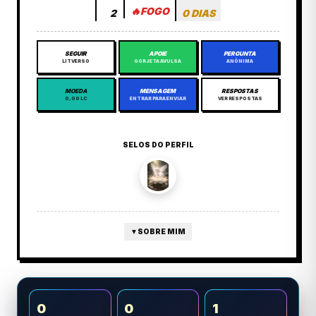
🔥
FOGO
2
0 DIAS
SEGUIR
APOIE
PERGUNTA
LITVERSO
GORJETA AVULSA
ANÔNIMA
MOEDA
MENSAGEM
RESPOSTAS
0,00 LC
ENTRAR PARA ENVIAR
VER RESPOSTAS
SELOS DO PERFIL
▼
SOBRE MIM
0
0
1