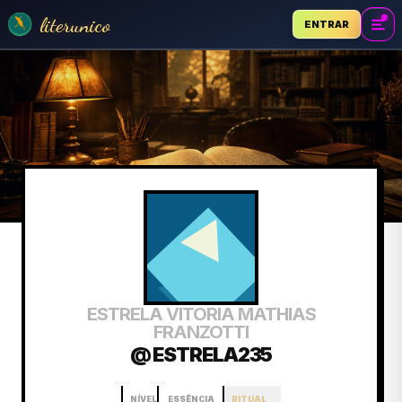
literunico
ENTRAR
ESTRELA VITORIA MATHIAS
FRANZOTTI
@ ESTRELA235
NÍVEL
ESSÊNCIA
RITUAL