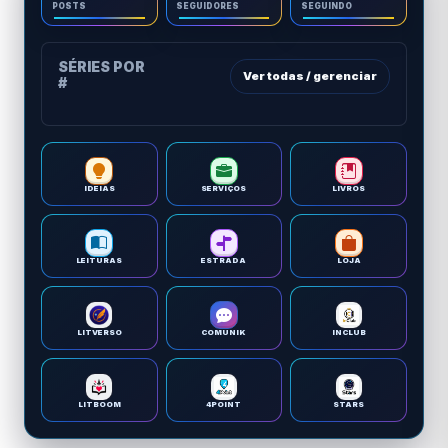
POSTS
SEGUIDORES
SEGUINDO
SÉRIES POR
Ver todas / gerenciar
#
IDEIAS
SERVIÇOS
LIVROS
LEITURAS
ESTRADA
LOJA
LITVERSO
COMUNIK
INCLUB
LITBOOM
4POINT
STARS