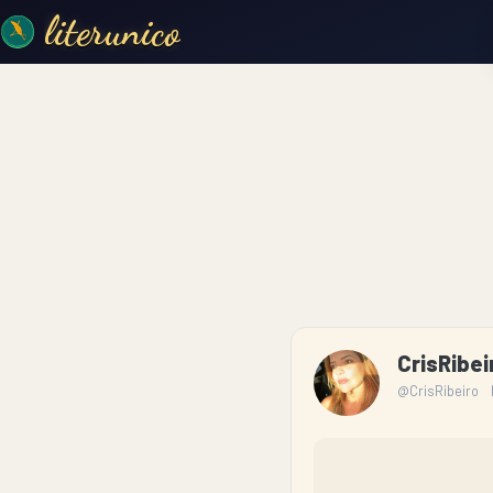
literunico
CrisRibe
@CrisRibeiro