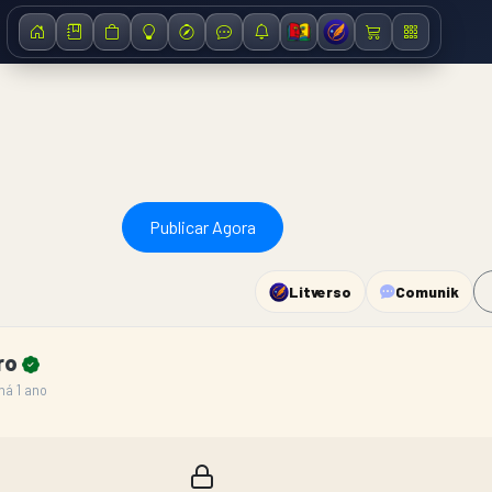
Publicar Agora
Litverso
Comunik
iro
há 1 ano