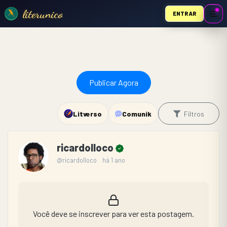
literunico
ENTRAR
Publicar Agora
Litverso
Comunik
Filtros
ricardolloco
@ricardolloco
há 1 ano
Você deve se inscrever para ver esta postagem.