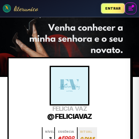
literunico
ENTRAR
FELICIA VAZ
@ FELICIAVAZ
NÍVEL
ESSÊNCIA
RITUAL
🔥
FOGO
2
0 DIAS