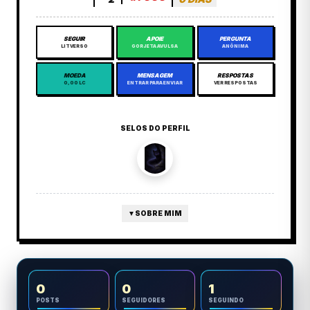
SEGUIR
APOIE
PERGUNTA
LITVERSO
GORJETA AVULSA
ANÔNIMA
MOEDA
MENSAGEM
RESPOSTAS
0,00 LC
ENTRAR PARA ENVIAR
VER RESPOSTAS
SELOS DO PERFIL
▼
SOBRE MIM
0
0
1
POSTS
SEGUIDORES
SEGUINDO