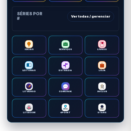
SÉRIES POR
Ver todas / gerenciar
#
IDEIAS
SERVIÇOS
LIVROS
LEITURAS
ESTRADA
LOJA
LITVERSO
COMUNIK
INCLUB
LITBOOM
4POINT
STARS