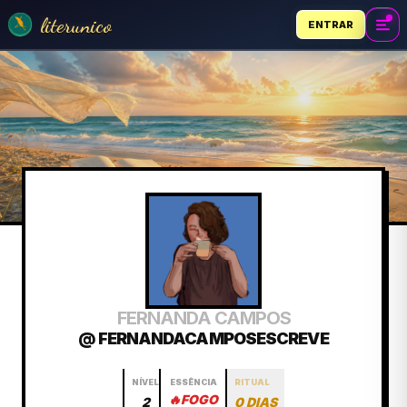
literunico
ENTRAR
FERNANDA CAMPOS
@ FERNANDACAMPOSESCREVE
NÍVEL
ESSÊNCIA
RITUAL
🔥
FOGO
2
0 DIAS