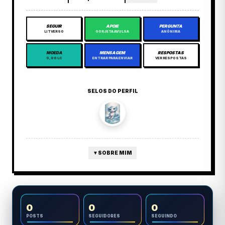
SEGUIR
APOIE
PERGUNTA
LITVERSO
GORJETA AVULSA
ANÔNIMA
MOEDA
MENSAGEM
RESPOSTAS
0,00 LC
ENTRAR PARA ENVIAR
VER RESPOSTAS
SELOS DO PERFIL
▼
SOBRE MIM
0
0
0
POSTS
SEGUIDORES
SEGUINDO