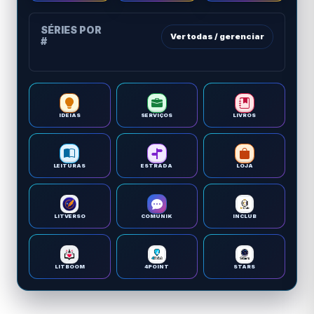
SÉRIES POR
Ver todas / gerenciar
#
IDEIAS
SERVIÇOS
LIVROS
LEITURAS
ESTRADA
LOJA
LITVERSO
COMUNIK
INCLUB
LITBOOM
4POINT
STARS