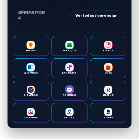
SÉRIES POR
Ver todas / gerenciar
#
IDEIAS
SERVIÇOS
LIVROS
LEITURAS
ESTRADA
LOJA
LITVERSO
COMUNIK
INCLUB
LITBOOM
4POINT
STARS