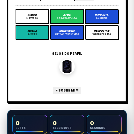
SEGUIR
APOIE
PERGUNTA
LITVERSO
GORJETA AVULSA
ANÔNIMA
MOEDA
MENSAGEM
RESPOSTAS
0,00 LC
ENTRAR PARA ENVIAR
VER RESPOSTAS
SELOS DO PERFIL
▼
SOBRE MIM
0
0
0
POSTS
SEGUIDORES
SEGUINDO