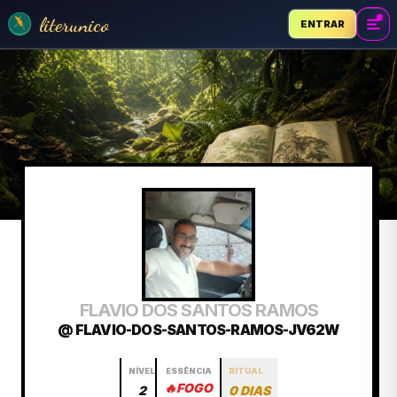
literunico
ENTRAR
FLAVIO DOS SANTOS RAMOS
@ FLAVIO-DOS-SANTOS-RAMOS-JV62W
NÍVEL
ESSÊNCIA
RITUAL
🔥
FOGO
2
0 DIAS