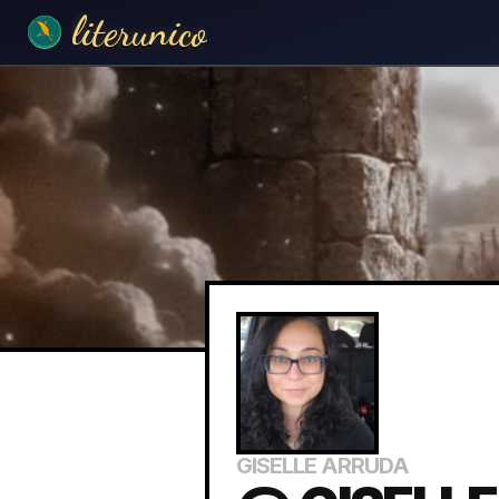
literunico
GISELLE ARRUDA