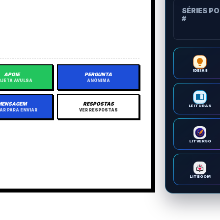
SÉRIES P
#
IDEIAS
APOIE
PERGUNTA
JETA AVULSA
ANÔNIMA
MENSAGEM
RESPOSTAS
LEITURAS
AR PARA ENVIAR
VER RESPOSTAS
LITVERSO
LITBOOM