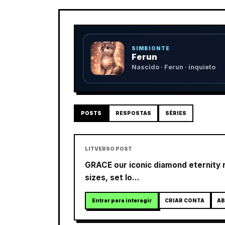
SIMBIONTE
Ferun
Nascido · Ferun · inquieto
POSTS
RESPOSTAS
SÉRIES
LITVERSO POST
GRACE our iconic diamond eternity r
sizes, set lo...
Entrar para interagir
CRIAR CONTA
AB