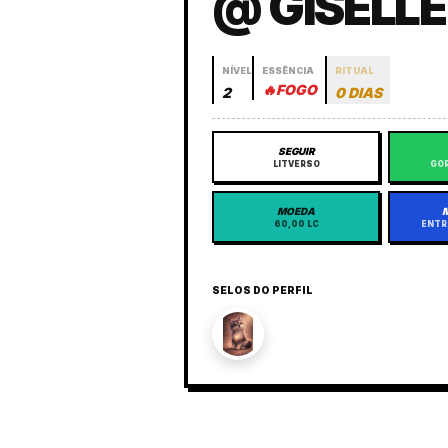
@ GISELLE
NÍVEL
ESSÊNCIA
RITUAL
🔥
FOGO
2
0 DIAS
SEGUIR
LITVERSO
GOR
MOEDA
60,00 LC
ENTR
SELOS DO PERFIL