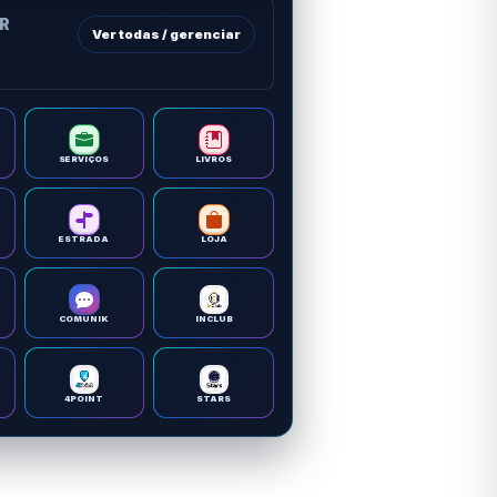
OR
Ver todas / gerenciar
SERVIÇOS
LIVROS
ESTRADA
LOJA
COMUNIK
INCLUB
4POINT
STARS