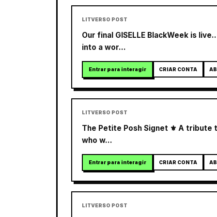
LITVERSO POST
Our final GISELLE BlackWeek is live
into a wor...
Entrar para interagir
CRIAR CONTA
AB
LITVERSO POST
The Petite Posh Signet ⚜️ A tribute 
who w...
Entrar para interagir
CRIAR CONTA
AB
LITVERSO POST