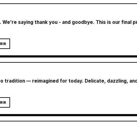
… We’re saying thank you - and goodbye. This is our final 
RIR
to tradition — reimagined for today. Delicate, dazzling, an
RIR