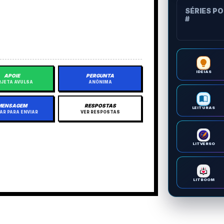
SÉRIES P
#
IDEIAS
APOIE
PERGUNTA
JETA AVULSA
ANÔNIMA
MENSAGEM
RESPOSTAS
LEITURAS
AR PARA ENVIAR
VER RESPOSTAS
LITVERSO
LITBOOM