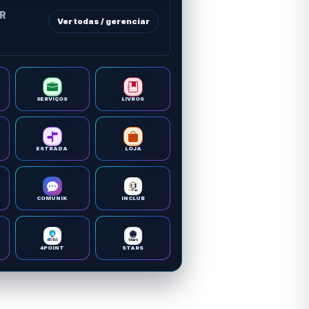
OR
Ver todas / gerenciar
SERVIÇOS
LIVROS
ESTRADA
LOJA
COMUNIK
INCLUB
4POINT
STARS