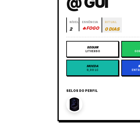
@ GUI
NÍVEL
ESSÊNCIA
RITUAL
🔥
FOGO
2
0 DIAS
SEGUIR
LITVERSO
GOR
MOEDA
0,00 LC
ENTR
SELOS DO PERFIL