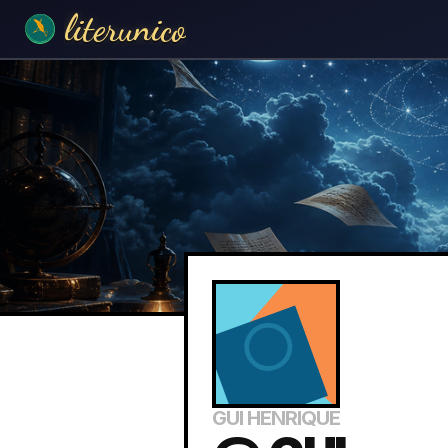
literunico
GUI HENRIQUE