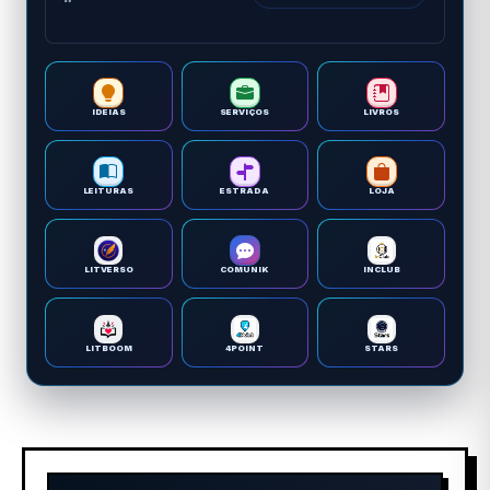
IDEIAS
SERVIÇOS
LIVROS
LEITURAS
ESTRADA
LOJA
LITVERSO
COMUNIK
INCLUB
LITBOOM
4POINT
STARS