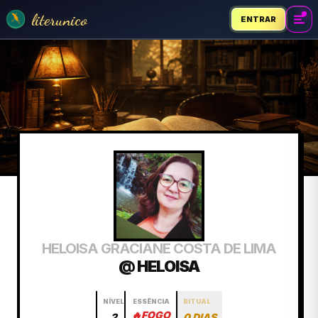
literunico
ENTRAR
HELOISA GRACIANE COSTA DE LIMA
@ HELOISA
NÍVEL
ESSÊNCIA
RITUAL
🔥
FOGO
2
0 DIAS