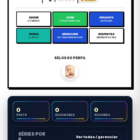
SEGUIR
APOIE
PERGUNTA
LITVERSO
GORJETA AVULSA
ANÔNIMA
MOEDA
MENSAGEM
RESPOSTAS
0,00 LC
ENTRAR PARA ENVIAR
VER RESPOSTAS
SELOS DO PERFIL
0
0
0
POSTS
SEGUIDORES
SEGUINDO
SÉRIES POR
Ver todas / gerenciar
#