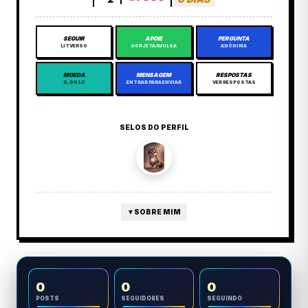
SEGUIR
APOIE
PERGUNTA
LITVERSO
GORJETA AVULSA
ANÔNIMA
MOEDA
MENSAGEM
RESPOSTAS
0,00 LC
ENTRAR PARA ENVIAR
VER RESPOSTAS
SELOS DO PERFIL
▼
SOBRE MIM
0
0
0
POSTS
SEGUIDORES
SEGUINDO