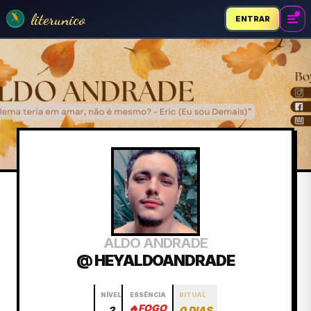
literunico
ENTRAR
ALDO ANDRADE
@ HEYALDOANDRADE
NÍVEL
ESSÊNCIA
RITUAL
🔥
FOGO
2
0 DIAS