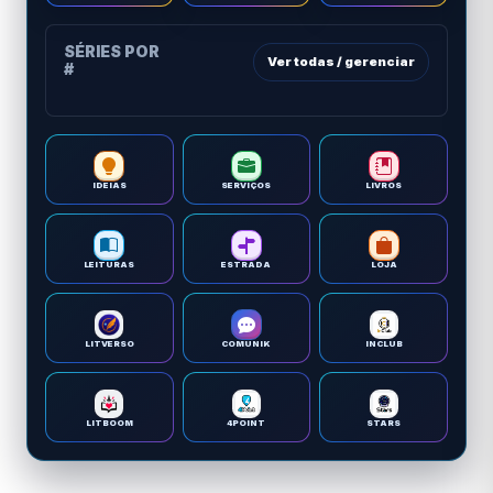
SÉRIES POR
Ver todas / gerenciar
#
IDEIAS
SERVIÇOS
LIVROS
LEITURAS
ESTRADA
LOJA
LITVERSO
COMUNIK
INCLUB
LITBOOM
4POINT
STARS