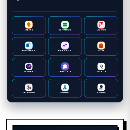
IDEIAS
SERVIÇOS
LIVROS
LEITURAS
ESTRADA
LOJA
LITVERSO
COMUNIK
INCLUB
LITBOOM
4POINT
STARS