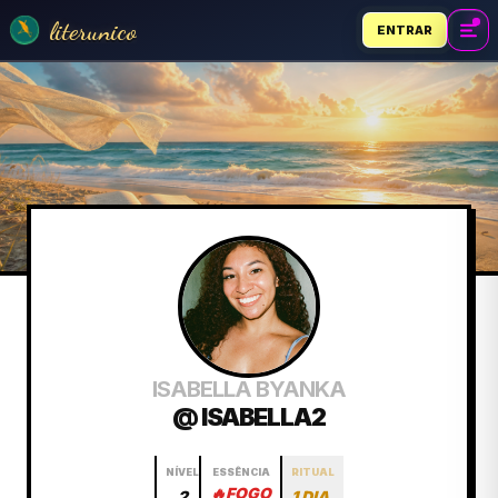
literunico
ENTRAR
ISABELLA BYANKA
@ ISABELLA2
NÍVEL
ESSÊNCIA
RITUAL
🔥
FOGO
2
1 DIA