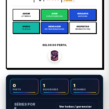
SEGUIR
APOIE
PERGUNTA
LITVERSO
GORJETA AVULSA
ANÔNIMA
MOEDA
MENSAGEM
RESPOSTAS
11,00 LC
ENTRAR PARA ENVIAR
VER RESPOSTAS
SELOS DO PERFIL
0
1
1
POSTS
SEGUIDORES
SEGUINDO
SÉRIES POR
Ver todas / gerenciar
#