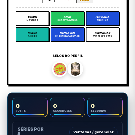
SEGUIR
APOIE
PERGUNTA
LITVERSO
GORJETA AVULSA
ANÔNIMA
MOEDA
MENSAGEM
RESPOSTAS
1,00 LC
ENTRAR PARA ENVIAR
VER RESPOSTAS
SELOS DO PERFIL
0
0
0
POSTS
SEGUIDORES
SEGUINDO
SÉRIES POR
Ver todas / gerenciar
#