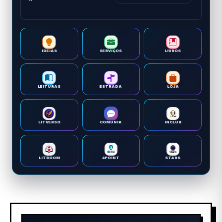
IDEIAS
SERVIÇOS
LIVROS
LEITURAS
ESTRADA
LOJA
LITVERSO
COMUNIK
INCLUB
LITBOOM
4POINT
STARS