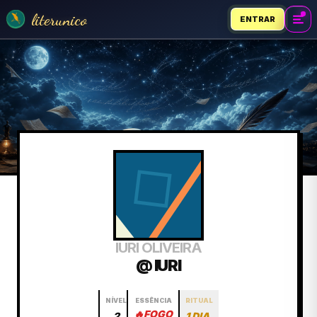
literunico
ENTRAR
IURI OLIVEIRA
@ IURI
NÍVEL
ESSÊNCIA
RITUAL
🔥
FOGO
2
1 DIA